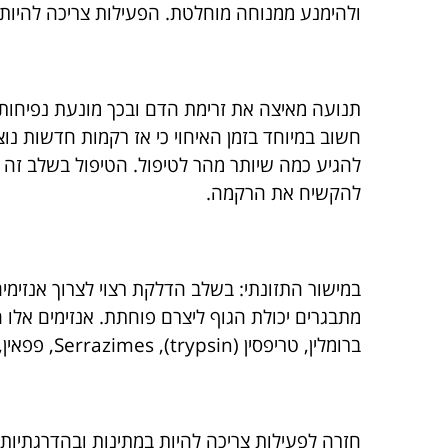
ולהימנע ממנוחה מוחלטת. הפעילות צריכה להיות 
תנועה מאיצה את זרימת הדם ובכך מונעת נפיחות
חשוב במיוחד בזמן האיחוי כי אז רקמות חדשות נ
להקשיח את הרקמה.
מתבגרים יכולת הגוף ליצרם פוחתת. אנזימים אלו
ברומלין, טריפסין (trypsin), Serrazimes, פפאין, אומגה-3, SMS . בשלב האיחוי יש לצרוך תוספים תומכי איחוי כגון: ביופלבנויד, ויטמין C , מגנזיום.
חזרה לפעילות צריכה להיות במתינות ובהדרגתיות