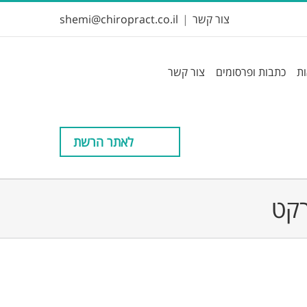
צור קשר
|
shemi@chiropract.co.il
ות
כתבות ופרסומים
צור קשר
לאתר הרשת
רקט