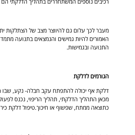
רכיבים נוספים המשתחררים בתהליך הדלקתי הם Circulating Immune Complex ו- Prostaglandin אשר תורמים להתפתחות הכאב.
מעבר לכך עלום גם להיווצר מצב של הצתלקות יתר
האמורים להיות גמישים והנמצאים בתנועה מתמדת בז
התנועה ובגמישות.
הגורמים לדלקת
דלקת אף יכולה להתפתח עקב חבלה- נקע, שבו רצו
מכאן התהליך הדלקתי, תהליך הריפוי, נכנס לפעו
כתוצאה ממתח, שפשוף או חיכוך.טיפול דלקת כיר