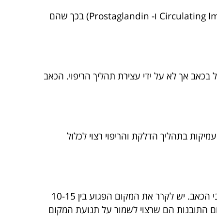
מרבית התרופות האנטי דלקתיות למעשה פועלות על המרכיבים המשתחררים בזמן הדלקת (Circulating Immune Complex ו- Prostaglandin) בכך שהם
בכאב אך לא על ידי עצירת תהליך הריפוי. הכאב
עם ההבנות המעמיקות בתהליך הדלקת והריפוי רצוי לכלול
הקלה על כאב: שימוש בקרח יכול להיות אמצעי יעיל להקלה על כאב. הקרח יעיל בהורדת הנפיחות ורגישות עצבי הכאב. יש לקרר את המקום הפגוע בין 10-15
יום התובנות הם שרצוי לשמור על תנועת המקום