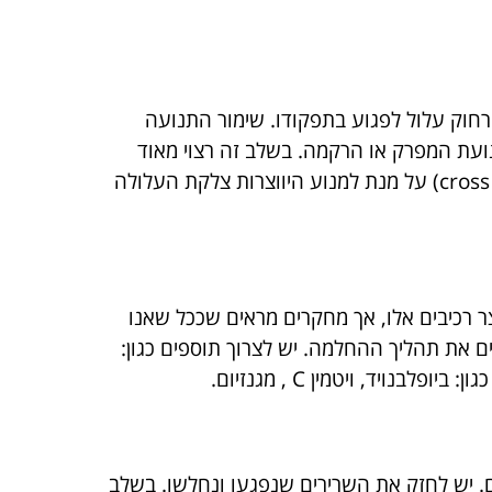
חוק עלול לפגוע בתפקודו. שימור התנועה
נועת המפרק או הרקמה. בשלב זה רצוי מאוד
להגיע כמה שיותר מהר לטיפול. הטיפול בשלב זה כולל הנעת פסיביות של הפרק או עיסויים רקמתיים ( cross friction) על מנת למנוע היווצרות צלקת העלולה
ך אנזימים תומכי ומאיצי דלקת (proteolytic enzyme). גופנו יודע ליצר רכיבים אלו, אך מחקרים מראים שככל שאנו
ם את תהליך ההחלמה. יש לצרוך תוספים כגון:
. יש לחזק את השרירים שנפגעו ונחלשו. בשלב