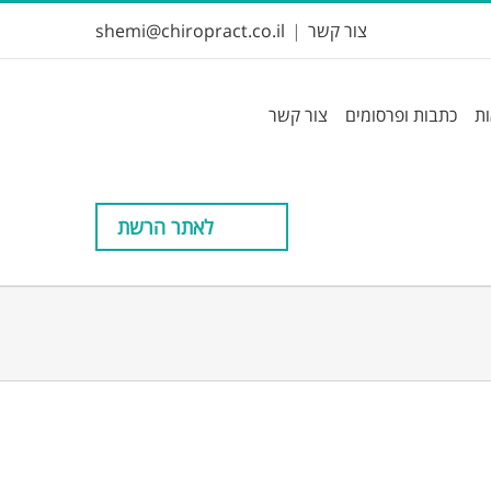
צור קשר
|
shemi@chiropract.co.il
ות
כתבות ופרסומים
צור קשר
לאתר הרשת