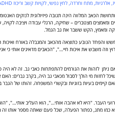
לרגיות, מתח וחרדה, לחץ נפשי, לקויות קשב וריכוז ADHD,
ותחושת הכאב המלווה הינה תגובה פיזיולוגית לנזקים האנטומי
ם ומאמצים מצטברים – שחיקה, הרגלי עבודה ויציבה לקויה, עו
קה ומאמץ, הקש ששבר את גב הגמל.
שש והפחד הנובע כתוצאה מהכאב והמגבלה באורח ואיכות החיי
וץ וזה משבש את איכות חיי…", "הכאבים מדאיגים אותי כי אנ
 ניתן לזהות את הגורמים להתפתחות כאבי גב. זה לא היה פ
שיכל לחזות מי הולך לסבול מכאבי גב היה, בקרב גברים: הא
אם קיימים בעיות בזוגיות ובקשרי המשפחה. זהותו של הגבר
ועי העבר. "היא לא אהבה אותי…", הוא העליב אותי…", "הוא
וא כמו מתג, כפתור הפעלה, שכל פעם שאתה מספר אותו זה מפ