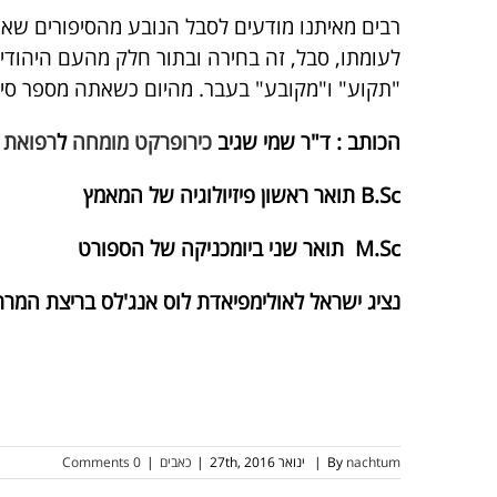
רבים מאיתנו מודעים לסבל הנובע מהסיפורים שאנ
לעומתו, סבל, זה בחירה ובתור חלק מהעם היהודי-
"תקוע" ו"מקובע" בעבר. מהיום כשאתה מספר סיפ
הכותב : ד"ר שמי שגיב
כירופרקט מומחה
ל
רפואת 
B.Sc תואר ראשון פיזיולוגיה של המאמץ
M.Sc תואר שני ביומכניקה של הספורט
נציג ישראל לאולימפיאדת לוס אנג'לס בריצת המרתון
nachtum
By
|
ינואר 27th, 2016
|
כאבים
|
0 Comments