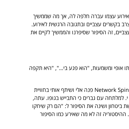
 האירוע עצמו עברה חלפה לה, אך מה שממשיך
עצבי ((Neuro Association . הזיכרון העצבי לאירוע נצרב בקשרים עצביים ובתגובה הרגשית לאירוע.
צביים, זה הסיפור שסיפרנו והממשיך לקיים את
ותו אופי ומשמעות, "הוא פגע בי…", "היא תקפה
י, כבן 38 הגיע למרכז לרפואה שלמה עם תלונות על כאבי גב. לאחר מספר פגישות בטיפול בשיטת Network Spinal Analysis פנה אלי ושיתף אותי בחוויית
. מאז לא נכנס י. למלתחה עם גברים כי התבייש בגופו. עתה,
 ביטחון ושינה את הסיפור ל: "הם רק שיחקו
. ההיסטוריה זה לא מה שאירע כמו הסיפור