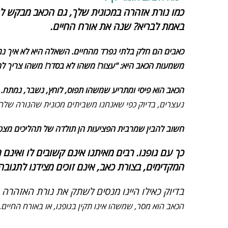
כמו נורת אזהרה במכונית שלך, גם הכאב מבקש להס
באמת לבריא? שנה את אורח החיים.
כאבים הם חלק בלתי נפרד מהחיים. השאלה היא לא איך נמ
משמעות הכאב היא: "עצור! משהו לא בסדר! משהו צריך לה
הכאב הוא פיסי ומתריע שמשהו תפוס, לוחץ, נשבר, נמתח.
נעצרים, בדיוק כפי שאנחנו משביתים מכונית שהנורה שלה
חשוב להבין שמרבית הפציעות הן תולדה של תהליכים מצטברים. כשחומו של מנוע המכונית מגיע ל-100
כך עם גופנו. רבים מאיתנו אינם קשובים לו ואינ
המקדימים, בצורת כאב, אינם זוכים מצידנו לתגו
בדיוק כאילו היינו מנסים לשתק את נורת האזהרה
הכאב הוא מסר, שמשהו אינו תקין בגופנו, או באורח החיים