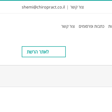
צור קשר
|
shemi@chiropract.co.il
ות
כתבות ופרסומים
צור קשר
לאתר הרשת