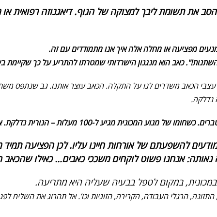
ב את תשומת ליבך למצוקה של הגוף. דיאגנוזה רפואית או מש
נעים מפציעה או מחלה אלה איך אנו מתמודדים עם זה.
שתנות!". כאב הוא מנגנון הישרדותי שמטרתו להתריע על כך שקיימת בע
עצבי הכאב משדרים לנו על התקלה. הכאב עוצר אותנו. גב שנתפס משתק
 נדלקה.
 מעלות – הנורית נדלקת. אבל איפה היינו ב-90 מעלות? וב-98 מעלות?
ם מודעים להשפעתם של אורחות חיינו עליו. לכן הפציעה תמי
בה נאותה: אנחנו פשוט לוקחים משככי כאבים… כאילו שהכאב 
 במכונית, במקום לטפל בבעיה שעליה היא מתריעה.
, התזונה, הרגלי העבודה, הקרירה, הזוגיות וכו’. אל תהרוג את השליח ל