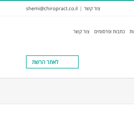
צור קשר
|
shemi@chiropract.co.il
ות
כתבות ופרסומים
צור קשר
לאתר הרשת