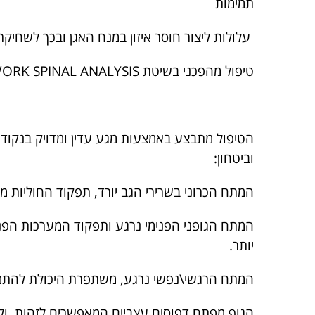
תמימות
עלולות ליצור חוסר איזון במנח האגן ובכך לשחיקתו
טיפול מהפכני בשיטת NETWORK SPINAL ANALYSIS מפסיק את ההתנהלות המגננתית ומאפשר למוח דפוסים תפקודיים יעילים ורגועים יותר.
הטיפול מתבצע באמצעות מגע עדין ומדויק בנקוד
וביטחון:
המתח הכרוני בשרירי הגב יורד, תפקוד החוליות 
המתח הגופני הפנימי נרגע ותפקוד המערכות הפני
יותר.
המתח הרגשי\נפשי נרגע, משתפרת היכולת להתמודד
הגוף מפתח דפוסים עצביים המאפשרים לזהות ולש