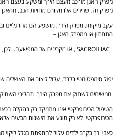
מפרק האגן מורכב מעצם הירך ומשקע בעצם האגן. 
מפרק זה. שרירים אלו מקורם מחויות הגב, מהאגן
עקב מיקומו, מפרק הירך, מושפע הם מהרגליים וב
התחתון או ממפרק האגן –
SACROILIAC , או מקרינים אל המפשעה. לכן, כשכאבים במפרק הירך מופיעים, חיוני ביותר לבדוק לא רק את המפרק עצמו אלא את כול השלד!!
יפול סימפטומטי בלבד, עלול ליצור את האשליה 
ממשיחים לשחוק את מפרק הירך. תהליכי השחיקה 
הטיפול הכירופרקטי אינו מתמקד רק בהקלה בכאבי
הכירופרקטי לא רק מונע את הישנות הבעיה אלא
כאבי ירך בקרב ילדים עלול להתפתח בגלל ליקוי מ