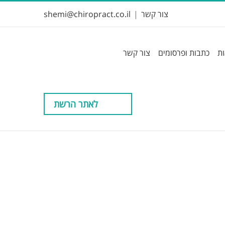
צור קשר
|
shemi@chiropract.co.il
ות
כתבות ופרסומים
צור קשר
לאתר הרשת